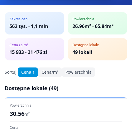
Zakres cen
Powierzchnia
562 tys.
-
1,1 mln
26.96m² - 65.84m²
Cena za m²
Dostępne lokale
15 933
-
21 476
zł
49
lokali
Sortuj:
Cena
↑
Cena/m²
Powierzchnia
Dostępne lokale (
49
)
Powierzchnia
30.56
m²
Cena