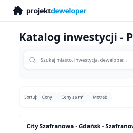
projekt
deweloper
Katalog inwestycji -
Sortuj:
Ceny
Ceny za m²
Metraż
City Szafranowa - Gdańsk - Szafran