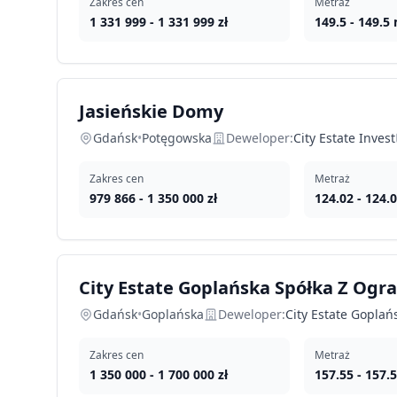
Zakres cen
Metraż
1 331 999
-
1 331 999
zł
149.5
-
149.5
Jasieńskie Domy
Gdańsk
•
Potęgowska
Deweloper:
City Estate Invest
Zakres cen
Metraż
979 866
-
1 350 000
zł
124.02
-
124.
City Estate Goplańska Spółka Z Ogr
Gdańsk
•
Goplańska
Deweloper:
City Estate Gopla
Zakres cen
Metraż
1 350 000
-
1 700 000
zł
157.55
-
157.