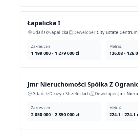
Łapalicka I
Gdańsk
•
Łapalicka
Deweloper:
City Estate Centrum
Zakres cen
Metraż
1 199 000
-
1 279 000
zł
126.08
-
126.
Jmr Nieruchomości Spółka Z Ogranic
Gdańsk
•
Drużyn Strzeleckich
Deweloper:
Jmr Nier
Zakres cen
Metraż
2 050 000
-
2 350 000
zł
224.1
-
224.1