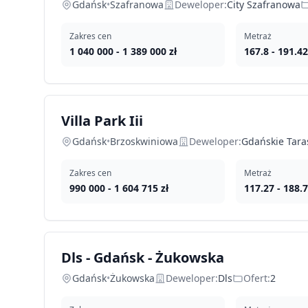
Gdańsk
•
Szafranowa
Deweloper:
City Szafranowa
Zakres cen
Metraż
1 040 000
-
1 389 000
zł
167.8
-
191.42
Villa Park Iii
Gdańsk
•
Brzoskwiniowa
Deweloper:
Gdańskie Taras
Zakres cen
Metraż
990 000
-
1 604 715
zł
117.27
-
188.
Dls - Gdańsk - Żukowska
Gdańsk
•
Żukowska
Deweloper:
Dls
Ofert:
2