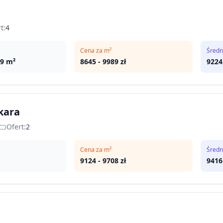
t:
4
Cena za m²
Średn
69
m²
8645
-
9989
zł
9224
kara
Ofert:
2
Cena za m²
Średn
9124
-
9708
zł
9416