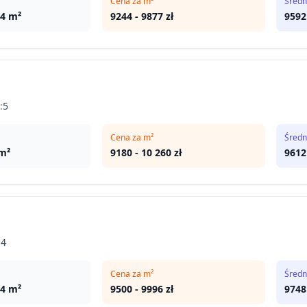
Cena za m²
Średn
94
m²
9244
-
9877
zł
9592
:
5
Cena za m²
Średn
m²
9180
-
10 260
zł
9612
:
4
Cena za m²
Średn
64
m²
9500
-
9996
zł
9748