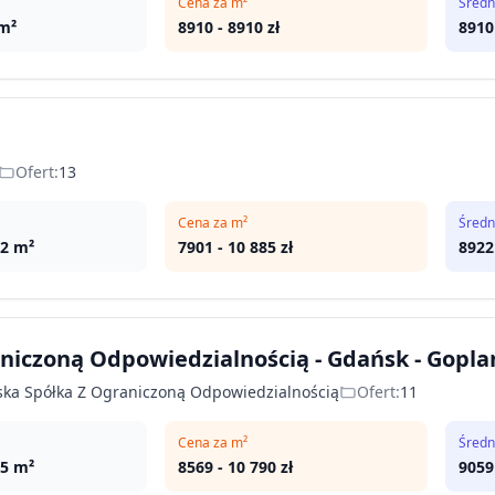
Cena za m²
Średn
m²
8910
-
8910
zł
8910
Ofert:
13
Cena za m²
Średn
02
m²
7901
-
10 885
zł
8922
aniczoną Odpowiedzialnością - Gdańsk - Gopl
ńska Spółka Z Ograniczoną Odpowiedzialnością
Ofert:
11
Cena za m²
Średn
55
m²
8569
-
10 790
zł
9059