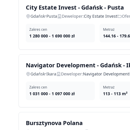
City Estate Invest - Gdańsk - Pusta
Gdańsk
•
Pusta
Deweloper:
City Estate Invest
Ofer
Zakres cen
Metraż
1 280 000
-
1 690 000
zł
144.16
-
179.
Navigator Development - Gdańsk - I
Gdańsk
•
Ikara
Deweloper:
Navigator Development
Zakres cen
Metraż
1 031 000
-
1 097 000
zł
113
-
113
m²
Bursztynova Polana