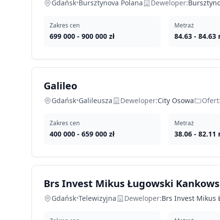
Gdańsk
•
Bursztynova Polana
Deweloper:
Bursztyn
Zakres cen
Metraż
699 000
-
900 000
zł
84.63
-
84.63
Galileo
Gdańsk
•
Galileusza
Deweloper:
City Osowa
Ofert
Zakres cen
Metraż
400 000
-
659 000
zł
38.06
-
82.11
Brs Invest Mikus Ługowski Kankowsk
Gdańsk
•
Telewizyjna
Deweloper:
Brs Invest Mikus