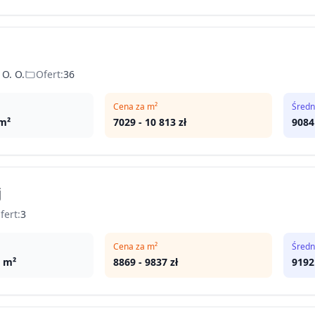
 O. O.
Ofert:
36
Cena za m²
Średn
m²
7029
-
10 813
zł
9084
j
fert:
3
Cena za m²
Średn
m²
8869
-
9837
zł
9192