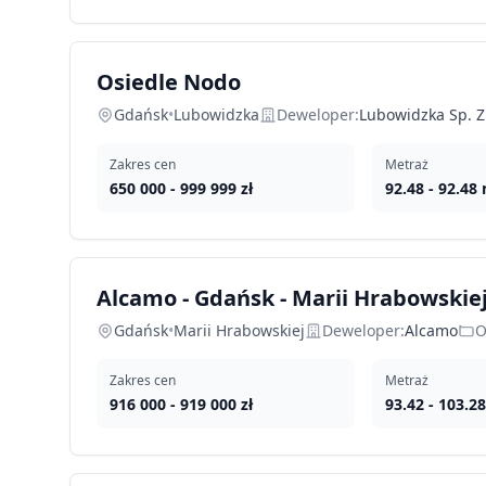
Osiedle Nodo
Gdańsk
•
Lubowidzka
Deweloper:
Lubowidzka Sp. Z
Zakres cen
Metraż
650 000
-
999 999
zł
92.48
-
92.48
Alcamo - Gdańsk - Marii Hrabowskie
Gdańsk
•
Marii Hrabowskiej
Deweloper:
Alcamo
O
Zakres cen
Metraż
916 000
-
919 000
zł
93.42
-
103.28