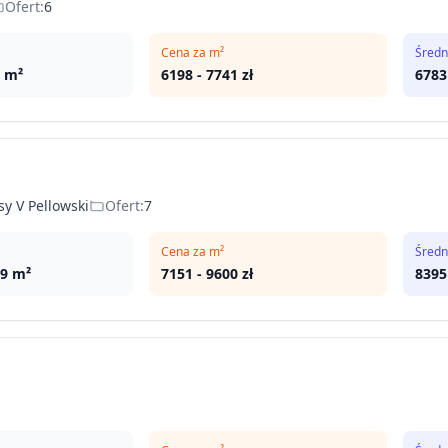
Ofert:
6
Cena za m²
Średn
m²
6198
-
7741
zł
6783
y V Pellowski
Ofert:
7
Cena za m²
Średn
79
m²
7151
-
9600
zł
8395