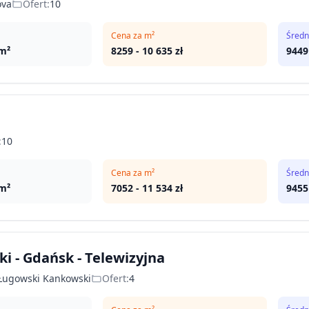
ova
Ofert:
10
Cena za m²
Średn
m²
8259
-
10 635
zł
9449
:
10
Cena za m²
Średn
m²
7052
-
11 534
zł
9455
i - Gdańsk - Telewizyjna
 Ługowski Kankowski
Ofert:
4