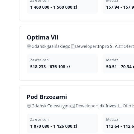
Zakres cen
Metraż
1 460 000
-
1 560 000
zł
157.94
-
157.
Optima Vii
Gdańsk
•
Jasińskiego
Deweloper:
Inpro S. A.
Ofert
Zakres cen
Metraż
518 233
-
676 108
zł
50.51
-
70.34
Pod Brzozami
Gdańsk
•
Telewizyjna
Deweloper:
Jdk Invest
Ofert
Zakres cen
Metraż
1 070 080
-
1 126 000
zł
112.64
-
112.