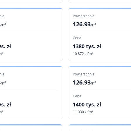
nia
Powierzchnia
8
126.93
m²
m²
Cena
s. zł
1380
tys. zł
m²
10 872
zł/m²
nia
Powierzchnia
8
126.93
m²
m²
Cena
s. zł
1400
tys. zł
m²
11 030
zł/m²