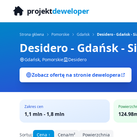
projekt
deweloper
Strona główna
Pomorskie
Gdańsk
Desidero - Gdańsk - 
Desidero - Gdańsk - 
Gdańsk
,
Pomorskie
Desidero
Zobacz ofertę na stronie dewelopera
Zakres cen
Powierzch
1,1 mln
-
1,8 mln
124.98m
Sortuj:
Cena
↑
Cena/m²
Powierzchnia