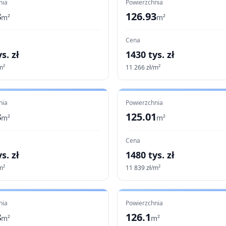
nia
Powierzchnia
3
126.93
m²
m²
Cena
s. zł
1430
tys. zł
m²
11 266
zł/m²
nia
Powierzchnia
3
125.01
m²
m²
Cena
s. zł
1480
tys. zł
m²
11 839
zł/m²
nia
Powierzchnia
8
126.1
m²
m²