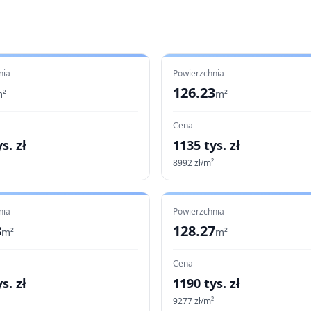
nia
Powierzchnia
126.23
²
m²
Cena
s. zł
1135
tys. zł
8992
zł/m²
nia
Powierzchnia
3
128.27
m²
m²
Cena
s. zł
1190
tys. zł
9277
zł/m²