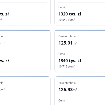
Cena
s. zł
1320
tys. zł
m²
10 559
zł/m²
nia
Powierzchnia
3
125.01
m²
m²
Cena
s. zł
1340
tys. zł
m²
10 719
zł/m²
nia
Powierzchnia
8
126.93
m²
m²
Cena