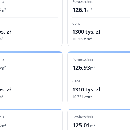
nia
Powierzchnia
3
126.1
m²
m²
Cena
s. zł
1300
tys. zł
m²
10 309
zł/m²
nia
Powierzchnia
6
126.93
m²
m²
Cena
s. zł
1310
tys. zł
m²
10 321
zł/m²
nia
Powierzchnia
3
125.01
m²
m²