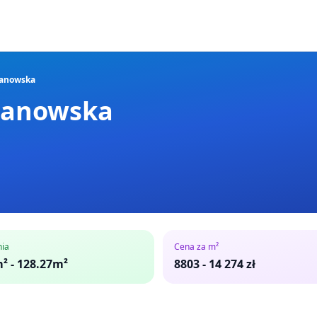
Sianowska
Sianowska
nia
Cena za m²
² - 128.27m²
8803
-
14 274
zł