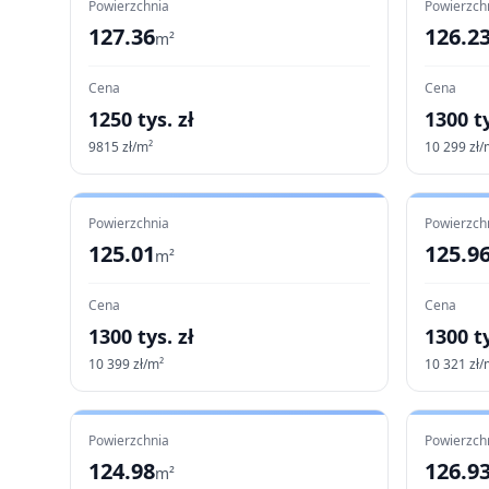
Powierzchnia
Powierzch
127.36
126.2
m²
Cena
Cena
1250
tys. zł
1300
ty
9815
zł/m²
10 299
zł/
Powierzchnia
Powierzch
125.01
125.9
m²
Cena
Cena
1300
tys. zł
1300
ty
10 399
zł/m²
10 321
zł/
Powierzchnia
Powierzch
124.98
126.9
m²