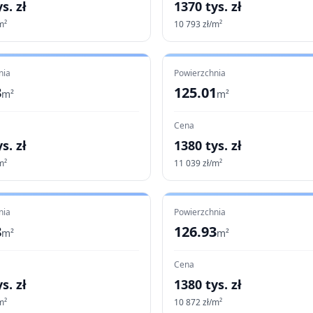
s. zł
1370
tys. zł
m²
10 793
zł/m²
nia
Powierzchnia
3
125.01
m²
m²
Cena
s. zł
1380
tys. zł
m²
11 039
zł/m²
nia
Powierzchnia
8
126.93
m²
m²
Cena
s. zł
1380
tys. zł
m²
10 872
zł/m²