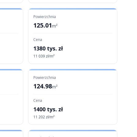
Powierzchnia
125.01
m²
Cena
1380
tys. zł
11 039
zł/m²
Powierzchnia
124.98
m²
Cena
1400
tys. zł
11 202
zł/m²