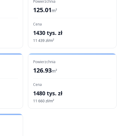
Powierzchnia
125.01
m²
Cena
1430
tys. zł
11 439
zł/m²
Powierzchnia
126.93
m²
Cena
1480
tys. zł
11 660
zł/m²