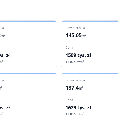
nia
Powierzchnia
3
145.05
m²
m²
Cena
s. zł
1599
tys. zł
m²
11 024
zł/m²
nia
Powierzchnia
137.4
²
m²
Cena
s. zł
1629
tys. zł
m²
11 856
zł/m²