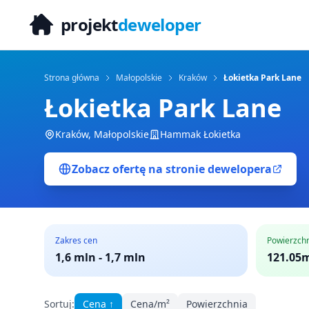
projekt
deweloper
Strona główna
Małopolskie
Kraków
Łokietka Park Lane
Łokietka Park Lane
Kraków
,
Małopolskie
Hammak Łokietka
Zobacz ofertę na stronie dewelopera
Zakres cen
Powierzch
1,6 mln
-
1,7 mln
121.05m
Sortuj:
Cena
↑
Cena/m²
Powierzchnia