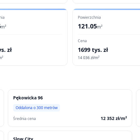
nia
Powierzchnia
6
121.05
m²
m²
Cena
s. zł
1699
tys. zł
m²
14 036
zł/m²
Pękowicka 96
Oddalona o
300
metrów
12 352
zł/m²
Średnia cena
Slow City