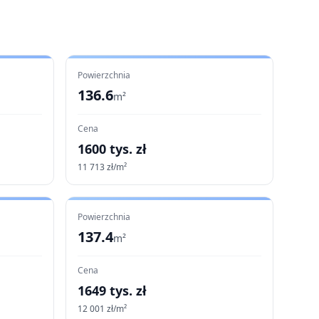
Powierzchnia
136.6
m²
Cena
1600
tys. zł
11 713
zł/m²
Powierzchnia
137.4
m²
Cena
1649
tys. zł
12 001
zł/m²