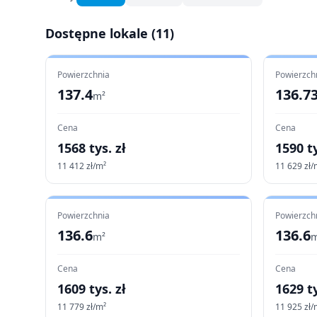
Dostępne lokale (
11
)
Powierzchnia
Powierzch
137.4
136.7
m²
Cena
Cena
1568
tys. zł
1590
ty
11 412
zł/m²
11 629
zł/
Powierzchnia
Powierzch
136.6
136.6
m²
m
Cena
Cena
1609
tys. zł
1629
ty
11 779
zł/m²
11 925
zł/