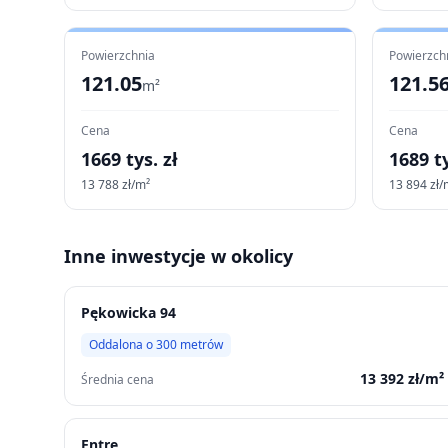
Powierzchnia
Powierzch
121.05
121.5
m²
Cena
Cena
1669
tys. zł
1689
ty
13 788
zł/m²
13 894
zł/
Inne inwestycje w okolicy
Pękowicka 94
Oddalona o
300
metrów
13 392
zł/m²
Średnia cena
Entre