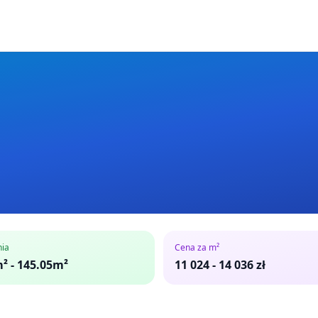
nia
Cena za m²
² - 145.05m²
11 024
-
14 036
zł