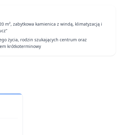
0 m², zabytkowa kamienica z windą, klimatyzacją i
ucz”
ego życia, rodzin szukających centrum oraz
jem krótkoterminowy