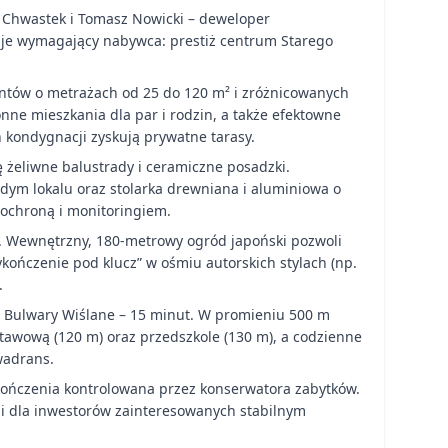
z Chwastek i Tomasz Nowicki – deweloper
kuje wymagający nabywca: prestiż centrum Starego
entów o metrażach od 25 do 120 m² i zróżnicowanych
nne mieszkania dla par i rodzin, a także efektowne
 kondygnacji zyskują prywatne tarasy.
ę żeliwne balustrady i ceramiczne posadzki.
dym lokalu oraz stolarka drewniana i aluminiowa o
 ochroną i monitoringiem.
ji. Wewnętrzny, 180-metrowy ogród japoński pozwoli
kończenie pod klucz” w ośmiu autorskich stylach (np.
.
t, Bulwary Wiślane – 15 minut. W promieniu 500 m
stawową (120 m) oraz przedszkole (130 m), a codzienne
wadrans.
ykończenia kontrolowana przez konserwatora zabytków.
 i dla inwestorów zainteresowanych stabilnym