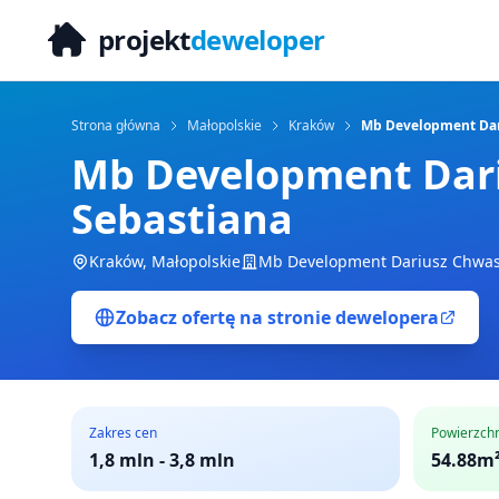
projekt
deweloper
Strona główna
Małopolskie
Kraków
Mb Development Dari
Mb Development Dari
Sebastiana
Kraków
,
Małopolskie
Mb Development Dariusz Chwast
Zobacz ofertę na stronie dewelopera
Zakres cen
Powierzch
1,8 mln
-
3,8 mln
54.88m²