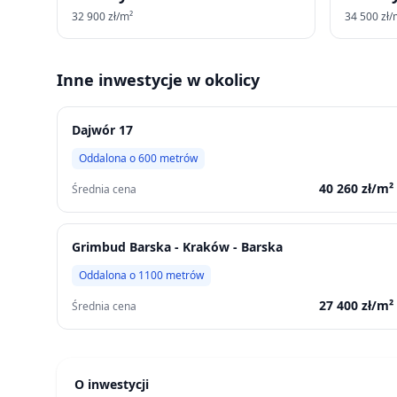
32 900
zł/m²
34 500
zł/
Inne inwestycje w okolicy
Dajwór 17
Oddalona o
600
metrów
40 260
zł/m²
Średnia cena
Grimbud Barska - Kraków - Barska
Oddalona o
1100
metrów
27 400
zł/m²
Średnia cena
O inwestycji