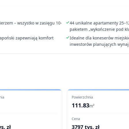
erzem – wszystko w zasięgu 10-
44 unikalne apartamenty 25–12
pakietem „wykończenie pod kl
 japoński zapewniają komfort
Idealne dla koneserów miejski
inwestorów planujących wyna
nia
Powierzchnia
111.83
m²
Cena
s. zł
3797
tys. zł