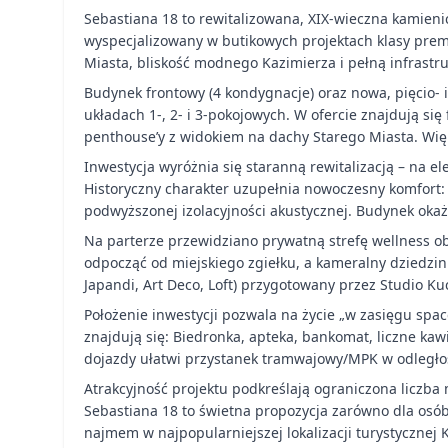
Sebastiana 18 to rewitalizowana, XIX-wieczna kamien
wyspecjalizowany w butikowych projektach klasy prem
Miasta, bliskość modnego Kazimierza i pełną infrastr
Budynek frontowy (4 kondygnacje) oraz nowa, pięcio- 
układach 1-, 2- i 3-pokojowych. W ofercie znajdują si
penthouse’y z widokiem na dachy Starego Miasta. Więk
Inwestycja wyróżnia się staranną rewitalizacją – na e
Historyczny charakter uzupełnia nowoczesny komfort:
podwyższonej izolacyjności akustycznej. Budynek okaż
Na parterze przewidziano prywatną strefę wellness ob
odpocząć od miejskiego zgiełku, a kameralny dziedzin
Japandi, Art Deco, Loft) przygotowany przez Studio K
Położenie inwestycji pozwala na życie „w zasięgu spa
znajdują się: Biedronka, apteka, bankomat, liczne kaw
dojazdy ułatwi przystanek tramwajowy/MPK w odległo
Atrakcyjność projektu podkreślają ograniczona liczba
Sebastiana 18 to świetna propozycja zarówno dla osó
najmem w najpopularniejszej lokalizacji turystycznej 