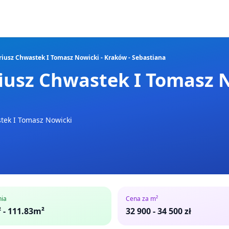
usz Chwastek I Tomasz Nowicki - Kraków - Sebastiana
usz Chwastek I Tomasz No
ek I Tomasz Nowicki
nia
Cena za m²
 - 111.83m²
32 900
-
34 500
zł