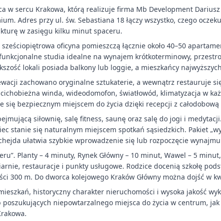
ica w sercu Krakowa, którą realizuje firma Mb Development Darius
ium. Adres przy ul. św. Sebastiana 18 łączy wszystko, czego ocze
ukturę w zasięgu kilku minut spaceru.
i sześciopiętrowa oficyna pomieszczą łącznie około 40–50 apartam
ę funkcjonalne studia idealne na wynajem krótkoterminowy, przestro
szość lokali posiada balkony lub loggie, a mieszkańcy najwyższych
lewacji zachowano oryginalne sztukaterie, a wewnątrz restauruje si
 cichobieżna winda, wideodomofon, światłowód, klimatyzacja w każ
e się bezpiecznym miejscem do życia dzięki recepcji z całodobową
ejmującą siłownię, salę fitness, saunę oraz salę do jogi i medytac
iec stanie się naturalnym miejscem spotkań sąsiedzkich. Pakiet „wy
uchejda ułatwia szybkie wprowadzenie się lub rozpoczęcie wynajmu
ceru”. Planty – 4 minuty, Rynek Główny – 10 minut, Wawel – 5 minu
iarnie, restauracje i punkty usługowe. Rodzice docenią szkołę pod
ści 300 m. Do dworca kolejowego Kraków Główny można dojść w k
 mieszkań, historyczny charakter nieruchomości i wysoka jakość w
b poszukujących niepowtarzalnego miejsca do życia w centrum, jak
Krakowa.