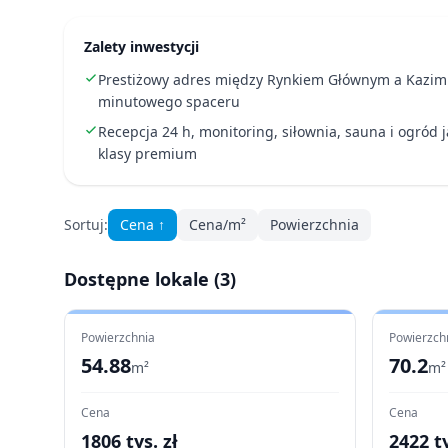
Zalety inwestycji
Prestiżowy adres między Rynkiem Głównym a Kazimi
minutowego spaceru
Recepcja 24 h, monitoring, siłownia, sauna i ogród
klasy premium
Sortuj:
Cena
↑
Cena/m²
Powierzchnia
Dostępne lokale (
3
)
Powierzchnia
Powierzch
54.88
70.2
m²
m²
Cena
Cena
1806
tys. zł
2422
ty