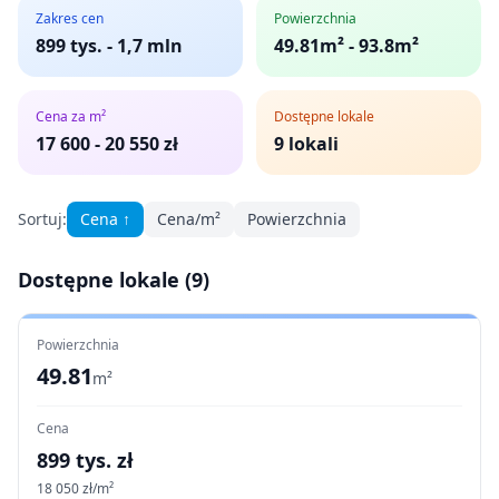
Zakres cen
Powierzchnia
899 tys.
-
1,7 mln
49.81m² - 93.8m²
Cena za m²
Dostępne lokale
17 600
-
20 550
zł
9
lokali
Sortuj:
Cena
↑
Cena/m²
Powierzchnia
Dostępne lokale (
9
)
Powierzchnia
49.81
m²
Cena
899
tys. zł
18 050
zł/m²