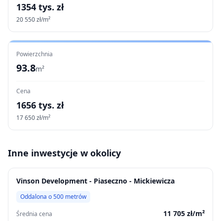
1354
tys. zł
20 550
zł/m²
Powierzchnia
93.8
m²
Cena
1656
tys. zł
17 650
zł/m²
Inne inwestycje w okolicy
Vinson Development - Piaseczno - Mickiewicza
Oddalona o
500
metrów
11 705
zł/m²
Średnia cena