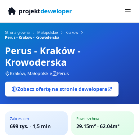
projekt
deweloper
Strona główna
Małopolskie
Kraków
Perus - Kraków - Krowoderska
Perus - Kraków -
Krowoderska
Kraków
,
Małopolskie
Perus
Zobacz ofertę na stronie dewelopera
Zakres cen
Powierzchnia
699 tys.
-
1,5 mln
29.15m² - 62.04m²